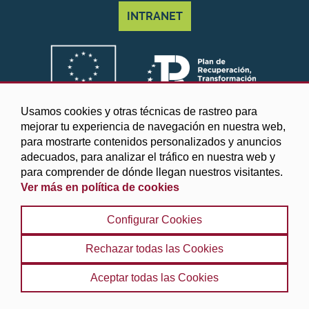
INTRANET
Usamos cookies y otras técnicas de rastreo para
mejorar tu experiencia de navegación en nuestra web,
para mostrarte contenidos personalizados y anuncios
adecuados, para analizar el tráfico en nuestra web y
para comprender de dónde llegan nuestros visitantes.
Ver más en política de cookies
©2025 Diputación de Granada
Configurar Cookies
Aviso legal y Política de privacidad
|
Política de cookies
|
Protección de datos
|
Accesibilidad
|
Búsqueda
|
Rechazar todas las Cookies
Mapa web
Aceptar todas las Cookies