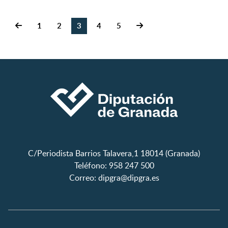
1
2
3
4
5
C/Periodista Barrios Talavera,1 18014 (Granada)
Teléfono: 958 247 500
Correo:
dipgra@dipgra.es