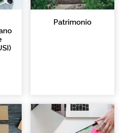
Patrimonio
bano
e
SI)