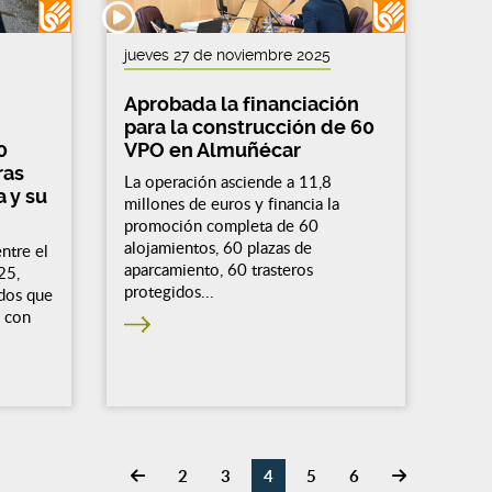
jueves 27 de noviembre 2025
Aprobada la financiación
para la construcción de 60
0
VPO en Almuñécar
ras
La operación asciende a 11,8
 y su
millones de euros y financia la
promoción completa de 60
alojamientos, 60 plazas de
entre el
aparcamiento, 60 trasteros
25,
protegidos...
dos que
a con
2
3
4
5
6