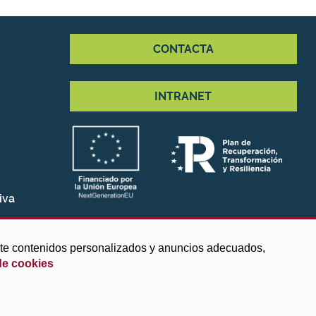
CONTACTA
INTRANET
iva
arte contenidos personalizados y anuncios adecuados,
de cookies
ies
|
Protección de datos
|
Accesibilidad
|
Búsqueda
|
Mapa web