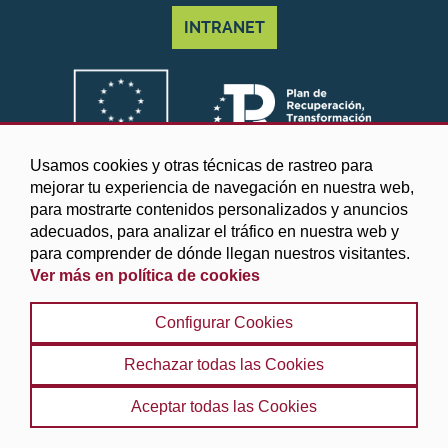
INTRANET
Usamos cookies y otras técnicas de rastreo para
mejorar tu experiencia de navegación en nuestra web,
para mostrarte contenidos personalizados y anuncios
adecuados, para analizar el tráfico en nuestra web y
para comprender de dónde llegan nuestros visitantes.
Ver más en política de cookies
©2025 Diputación de Granada
Configurar Cookies
Aviso legal y Política de privacidad
|
Política de cookies
|
Protección de datos
|
Accesibilidad
|
Búsqueda
|
Rechazar todas las Cookies
Mapa web
Aceptar todas las Cookies