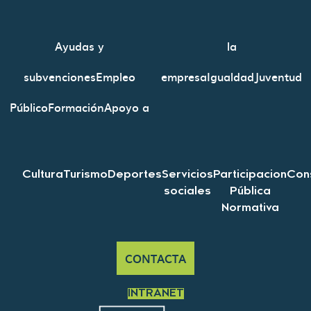
Ayudas y
la
subvenciones
Empleo
empresa
Igualdad
Juventud
Público
Formación
Apoyo a
Cultura
Turismo
Deportes
Servicios
Participacion
Con
sociales
Pública
Normativa
CONTACTA
INTRANET