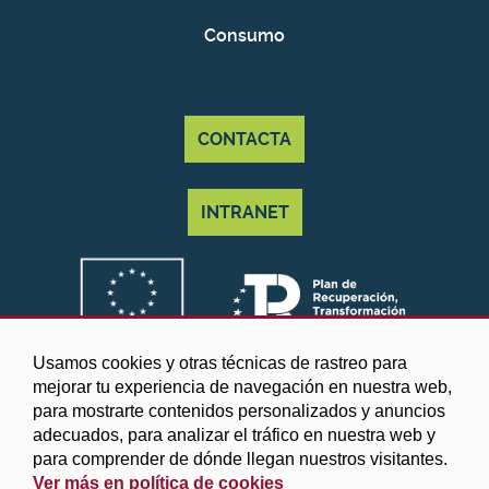
Taller de marionetas "Muppets"
AGO
Consumo
JUE
CONTACTA
Juventud 2026. Programa 2402.
13
Programa Juvenil Nevada.
¡Construye un robot salvaje!
AGO
INTRANET
VIE
Juventud 2026. Programa 2402.
14
Programa Juvenil Nevada.
Usamos cookies y otras técnicas de rastreo para
Noche de los faroles 2026 en Laroles.
AGO
mejorar tu experiencia de navegación en nuestra web,
para mostrarte contenidos personalizados y anuncios
adecuados, para analizar el tráfico en nuestra web y
para comprender de dónde llegan nuestros visitantes.
DOM
Juventud 2026. Programa 2402.
Ver más en política de cookies