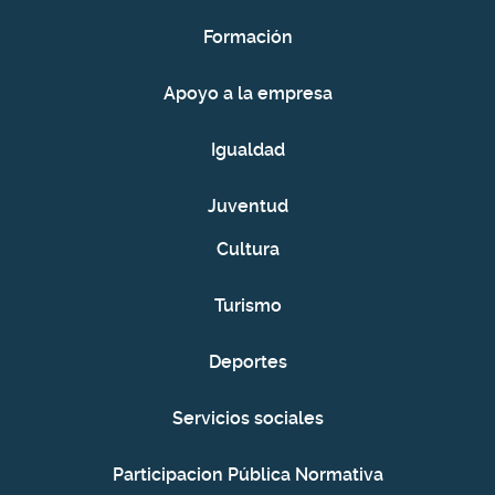
AGO
en Laroles.
Formación
Apoyo a la empresa
LUN
Juventud 2026. Programa 2402.
10
Programa Juvenil Turón.
Igualdad
Talleres juveniles 2026: "al fresquito en
AGO
verano"
Juventud
Cultura
MIÉ
Juventud 2026. Programa 2402.
12
Turismo
Programa juvenil Nevada.
Para jóvenes de Mairena, Júbar, Picena y
AGO
Laroles.
Deportes
Servicios sociales
JUE
Juventud 2026. Programa 2402.
Participacion Pública Normativa
13
Programa Juvenil Turón.