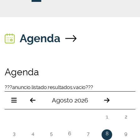
Agenda
Agenda
???anuncio.listado.resultados.vacio???
Agosto 2026
1
2
3
4
5
6
7
8
9