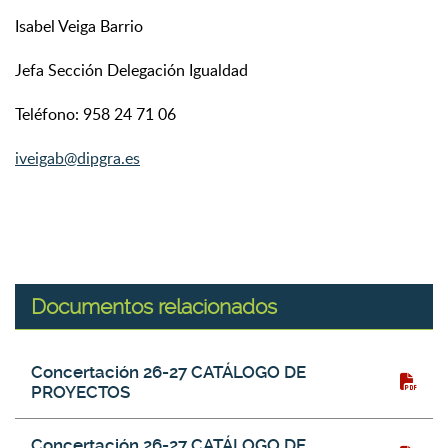
Isabel Veiga Barrio
Jefa Sección Delegación Igualdad
Teléfono: 958 24 71 06
iveigab@dipgra.es
Documentos relacionados
Documentos relacionados
Título del fichero
Tipo
Concertación 26-27 CATÁLOGO DE
PROYECTOS
Concertación 26-27 CATÁLOGO DE