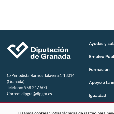
Ayudas y su
Empleo Públ
Formación
C/Periodista Barrios Talavera,1 18014
(Granada)
Apoyo a la 
Teléfono: 958 247 500
Correo:
dipgra@dipgra.es
Igualdad
Juventud
Usamos cookies y otras técnicas de rastreo para mej