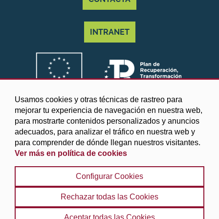
INTRANET
Usamos cookies y otras técnicas de rastreo para
mejorar tu experiencia de navegación en nuestra web,
para mostrarte contenidos personalizados y anuncios
adecuados, para analizar el tráfico en nuestra web y
para comprender de dónde llegan nuestros visitantes.
Ver más en política de cookies
©2025 Diputación de Granada
Configurar Cookies
Aviso legal y Política de privacidad
|
Política de cookies
|
Protección de datos
|
Accesibilidad
|
Búsqueda
|
Rechazar todas las Cookies
Mapa web
Aceptar todas las Cookies