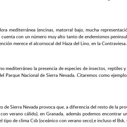
flora mediterránea (encinas, matorral bajo, mucha representaci
da, cuenta con un número muy alto tanto de endemismos peninsu
ción merece el alcornocal del Haza del Lino, en la Contraviesa.
 mediterráneo la presencia de especies de insectos, reptiles y
a del Parque Nacional de Sierra Nevada. Citaremos como ejempl
o de Sierra Nevada provoca que, a diferencia del resto de la pro
 con verano cálido), en Granada, además podemos encontrar un c
tipo de clima Csb (oceánico con verano seco),e incluso el Bsk, se