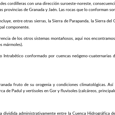
ndes cordilleras con una dirección suroeste-noreste, consecuenci
 las provincias de Granada y Jaén. Las rocas que lo conforman so
ncluye, entre otras sierras, la Sierra de Parapanda, la Sierra del
cipal componente.
erencia de los otros sistemas montañosos, aquí nos encontramo
os mármoles).
rco Intrabético conformado por cuencas neógeno-cuaternarias d
Granada fruto de su orogenia y condiciones climatológicas. As
erca de Padul y vertisoles en Gor y fluvisoles (calcáreos, princ
a dividida administrativamente entre la Cuenca Hidrográfica d