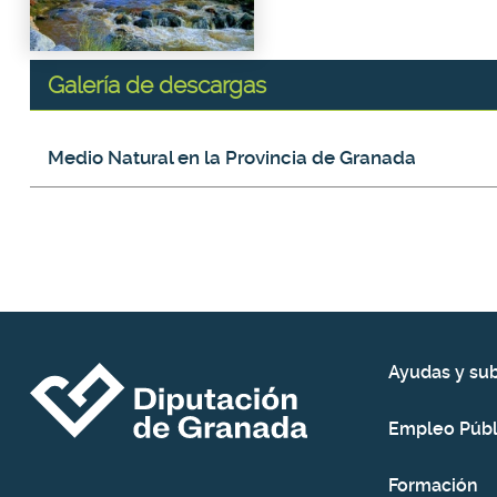
Galería de descargas
Galería de descargas
Título del fichero
Tamaño
Tipo
Medio Natural en la Provincia de Granada
Ayudas y su
Empleo Públ
Formación