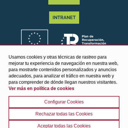
INTRANET
Usamos cookies y otras técnicas de rastreo para
mejorar tu experiencia de navegación en nuestra web,
para mostrarte contenidos personalizados y anuncios
adecuados, para analizar el tráfico en nuestra web y
para comprender de dónde llegan nuestros visitantes.
Ver más en política de cookies
©2025 Diputación de Granada
Configurar Cookies
Aviso legal y Política de privacidad
|
Política de cookies
|
Protección de datos
|
Accesibilidad
|
Búsqueda
|
Rechazar todas las Cookies
Mapa web
Aceptar todas las Cookies