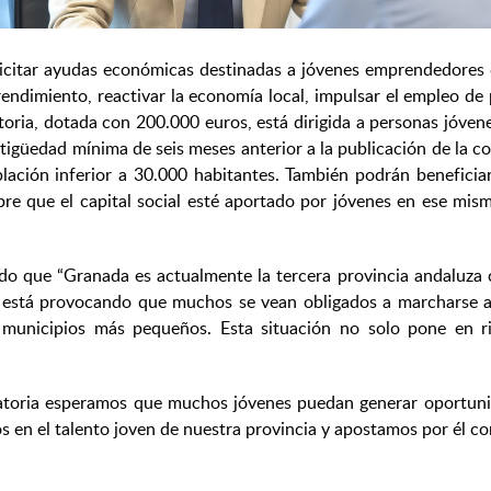
icitar ayudas económicas destinadas a jóvenes emprendedores d
ndimiento, reactivar la economía local, impulsar el empleo de 
oria, dotada con 200.000 euros, está dirigida a personas jóv
igüedad mínima de seis meses anterior a la publicación de la c
lación inferior a 30.000 habitantes. También podrán beneficia
re que el capital social esté aportado por jóvenes en ese mis
do que “Granada es actualmente la tercera provincia andaluza
está provocando que muchos se vean obligados a marcharse a ot
municipios más pequeños. Esta situación no solo pone en ri
toria esperamos que muchos jóvenes puedan generar oportunid
 en el talento joven de nuestra provincia y apostamos por él c