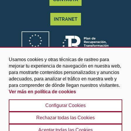
INTRANET
Usamos cookies y otras técnicas de rastreo para
mejorar tu experiencia de navegación en nuestra web,
para mostrarte contenidos personalizados y anuncios
adecuados, para analizar el tráfico en nuestra web y
para comprender de dónde llegan nuestros visitantes.
Ver más en política de cookies
©2025 Diputación de Granada
Configurar Cookies
Aviso legal y Política de privacidad
|
Política de cookies
|
Protección de datos
|
Accesibilidad
|
Búsqueda
|
Rechazar todas las Cookies
Mapa web
Aceptar todas las Cookies