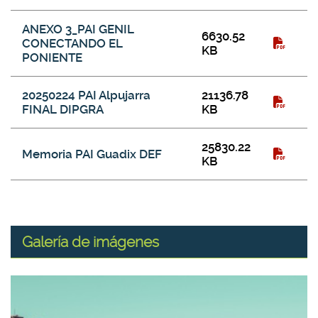
ANEXO 3_PAI GENIL
6630.52
CONECTANDO EL
KB
PONIENTE
20250224 PAI Alpujarra
21136.78
FINAL DIPGRA
KB
25830.22
Memoria PAI Guadix DEF
KB
Galería de imágenes