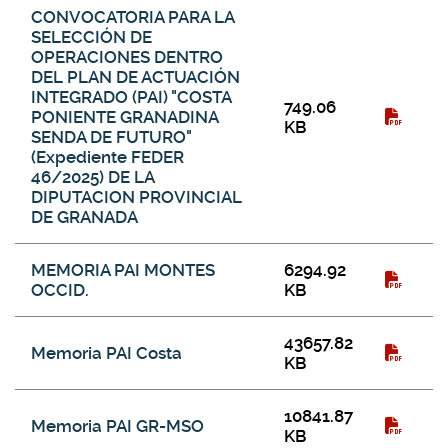
CONVOCATORIA PARA LA
SELECCIÓN DE
OPERACIONES DENTRO
DEL PLAN DE ACTUACIÓN
INTEGRADO (PAI) "COSTA
749.06
PONIENTE GRANADINA
KB
SENDA DE FUTURO"
(Expediente FEDER
46/2025) DE LA
DIPUTACION PROVINCIAL
DE GRANADA
MEMORIA PAI MONTES
6294.92
OCCID.
KB
43657.82
Memoria PAI Costa
KB
10841.87
Memoria PAI GR-MSO
KB