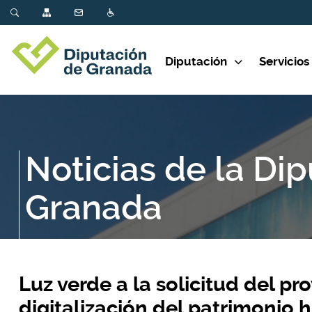
Diputación
Servicios
Noticias de la Di
Granada
Luz verde a la solicitud del pr
digitalización del patrimonio h