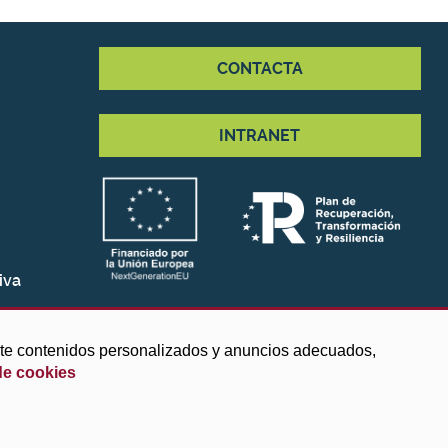
CONTACTA
INTRANET
iva
arte contenidos personalizados y anuncios adecuados,
de cookies
ies
|
Protección de datos
|
Accesibilidad
|
Búsqueda
|
Mapa web