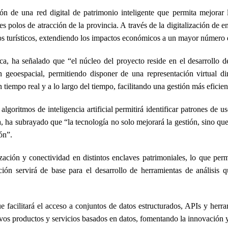
ción de una red digital de patrimonio inteligente que permita mejora
es polos de atracción de la provincia. A través de la digitalización de 
flujos turísticos, extendiendo los impactos económicos a un mayor número
a, ha señalado que “el núcleo del proyecto reside en el desarrollo de
n geoespacial, permitiendo disponer de una representación virtual d
 tiempo real y a lo largo del tiempo, facilitando una gestión más eficie
goritmos de inteligencia artificial permitirá identificar patrones de u
, ha subrayado que “la tecnología no solo mejorará la gestión, sino que
ón”.
ación y conectividad en distintos enclaves patrimoniales, lo que permi
ión servirá de base para el desarrollo de herramientas de análisis q
ue facilitará el acceso a conjuntos de datos estructurados, APIs y herr
nuevos productos y servicios basados en datos, fomentando la innovación 