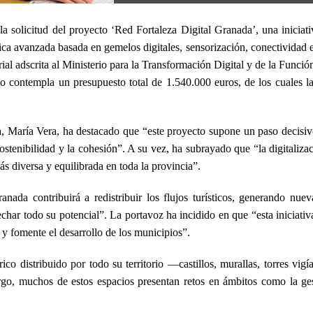
olicitud del proyecto ‘Red Fortaleza Digital Granada’, una iniciativa
ca avanzada basada en gemelos digitales, sensorización, conectividad e 
al adscrita al Ministerio para la Transformación Digital y de la Funció
 contempla un presupuesto total de 1.540.000 euros, de los cuales la i
María Vera, ha destacado que “este proyecto supone un paso decisivo pa
 sostenibilidad y la cohesión”. A su vez, ha subrayado que “la digitaliz
ás diversa y equilibrada en toda la provincia”.
anada contribuirá a redistribuir los flujos turísticos, generando n
har todo su potencial”. La portavoz ha incidido en que “esta iniciati
io y fomente el desarrollo de los municipios”.
o distribuido por todo su territorio —castillos, murallas, torres vigí
go, muchos de estos espacios presentan retos en ámbitos como la gesti