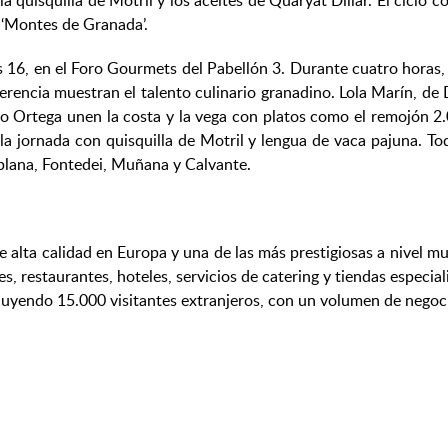
a quisquilla de Motril y los aceites de Quaryat Dillar. El ciclo
e ‘Montes de Granada’.
es 16, en el Foro Gourmets del Pabellón 3. Durante cuatro horas
rencia muestran el talento culinario granadino. Lola Marín, d
 Ortega unen la costa y la vega con platos como el remojón 2.0
a la jornada con quisquilla de Motril y lengua de vaca pajuna. 
plana, Fontedei, Muñana y Calvante.
e alta calidad en Europa y una de las más prestigiosas a nivel m
s, restaurantes, hoteles, servicios de catering y tiendas especi
cluyendo 15.000 visitantes extranjeros, con un volumen de negoc