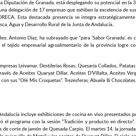
a Diputación de Granada, está desplegando su potencial en la 3
una delegación de 17 empresas que exhiben la excelencia de sus 
ORECA. Esta destacada presencia se integra estratégicamente
sca, Agua y Desarrollo Rural de la Junta de Andalucía.
leo, Antonio Díaz, ha subrayado que “para ‘Sabor Granada’, es 
l tejido empresarial agroalimentario de la provincia logre c
mpresas Leivamar, Destilerías Rosas, Quesaría Collados, Patatas 
avés de Aceites Quaryat Dillar, Aceites D’Villalta, Aceites Ve
 con sus "Olé Mis Croquetas", Trezesferas, Abuela Ili Chocola
Andalucía incluye exhibiciones de cocina en vivo presentados po
uró el programa con la sesión “Tradición y producto en directo
de corte de jamón de Quesada Carpio. El martes 14, la jornada 