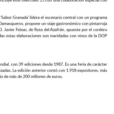
 concluye este miércoles 15 con una colaboración especial con
, ‘Sabor Granada’ lidera el escenario central con un programa
e Damasqueros, propone un viaje gastronómico con pintarroja
. Javier Feixas, de Ruta del Azafrán, apuesta por el cordero
Todas estas elaboraciones son maridadas con vinos de la DOP
undial, con 39 ediciones desde 1987. Es una feria de carácter
alizadas. La edición anterior contó con 1.918 expositores, más
io de más de 200 millones de euros.