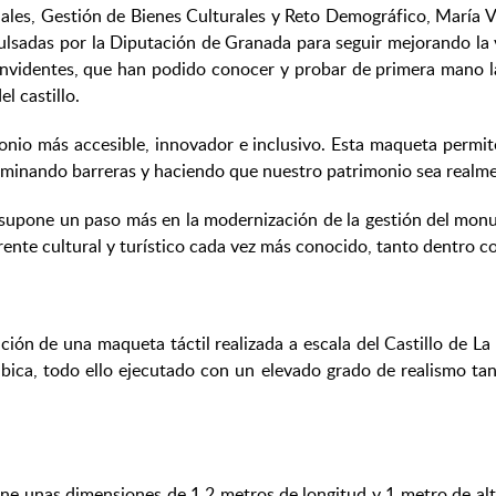
ales, Gestión de Bienes Culturales y Reto Demográfico, María Ve
mpulsadas por la Diputación de Granada para seguir mejorando la
s invidentes, que han podido conocer y probar de primera mano 
l castillo.
io más accesible, innovador e inclusivo. Esta maqueta permit
 eliminando barreras y haciendo que nuestro patrimonio sea realm
upone un paso más en la modernización de la gestión del monume
ferente cultural y turístico cada vez más conocido, tanto dentro c
ación de una maqueta táctil realizada a escala del Castillo de 
bica, todo ello ejecutado con un elevado grado de realismo tan
e unas dimensiones de 1,2 metros de longitud y 1 metro de altu