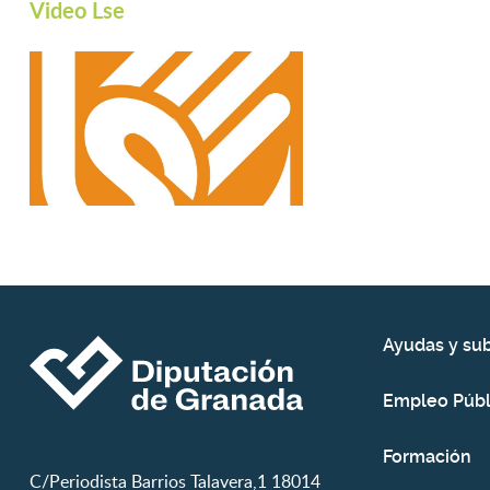
Video Lse
Ayudas y su
Empleo Públ
Formación
C/Periodista Barrios Talavera,1 18014