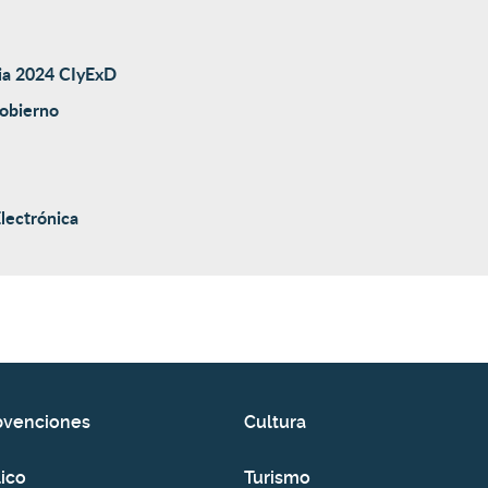
ia 2024 CIyExD
Gobierno
lectrónica
bvenciones
Cultura
ico
Turismo