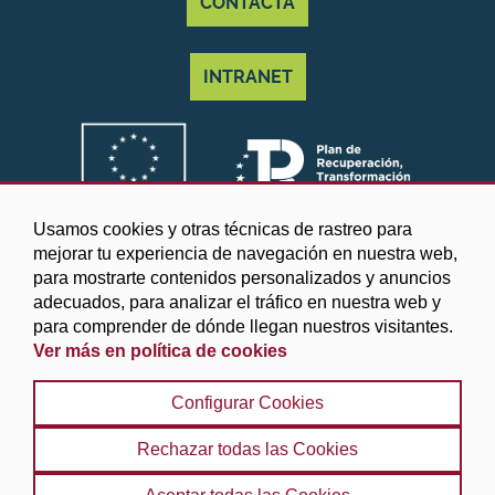
CONTACTA
INTRANET
Usamos cookies y otras técnicas de rastreo para
mejorar tu experiencia de navegación en nuestra web,
para mostrarte contenidos personalizados y anuncios
adecuados, para analizar el tráfico en nuestra web y
para comprender de dónde llegan nuestros visitantes.
Ver más en política de cookies
©2025 Diputación de Granada
Configurar Cookies
Aviso legal y Política de privacidad
|
Política de cookies
|
Protección de datos
|
Accesibilidad
|
Búsqueda
|
Rechazar todas las Cookies
Mapa web