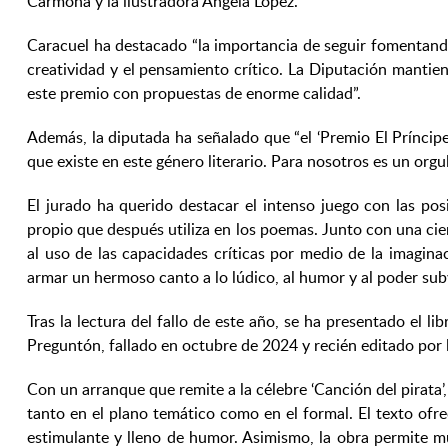
Carmona y la ilustradora Ángela López.
Caracuel ha destacado “la importancia de seguir fomentand
creatividad y el pensamiento crítico. La Diputación mantie
este premio con propuestas de enorme calidad”.
Además, la diputada ha señalado que “el ‘Premio El Príncip
que existe en este género literario. Para nosotros es un orgu
El jurado ha querido destacar el intenso juego con las pos
propio que después utiliza en los poemas. Junto con una cie
al uso de las capacidades críticas por medio de la imagina
armar un hermoso canto a lo lúdico, al humor y al poder subv
Tras la lectura del fallo de este año, se ha presentado el 
Preguntón, fallado en octubre de 2024 y recién editado por l
Con un arranque que remite a la célebre ‘Canción del pirata’
tanto en el plano temático como en el formal. El texto of
estimulante y lleno de humor. Asimismo, la obra permite mú