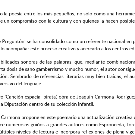
o la poesía entre los más pequeños, no solo como una herramien
ne un compromiso con la cultura y con quienes la hacen posibl
e Preguntón’ se ha consolidado como un referente nacional en po
llo acompañar este proceso creativo y acercarlo a los centros educ
ibilidades sonoras de las palabras, que, mediante combinaciones
rta dosis de sano gamberrismo y mucho humor, el autor consigue
ción. Sembrado de referencias literarias muy bien traídas, el 
ersivo del lenguaje.
libro ‘Canción espacial pirata’, obra de Joaquín Carmona Rodrígu
a Diputación dentro de su colección infantil.
, Carmona propone en este poemario una actualización creativa d
rece numerosos guiños a grandes autores como Espronceda, Lorc
ltiples niveles de lectura e incorpora reflexiones de plena vi