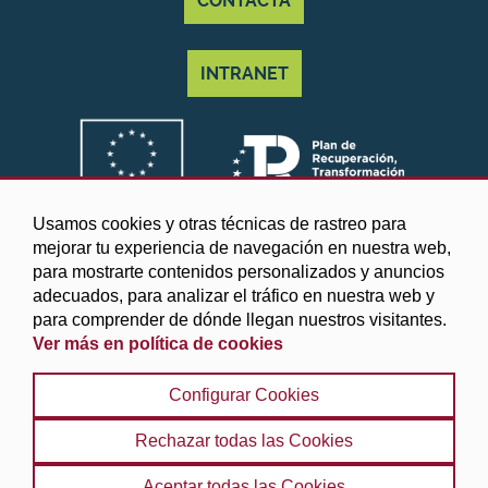
CONTACTA
INTRANET
Usamos cookies y otras técnicas de rastreo para
mejorar tu experiencia de navegación en nuestra web,
para mostrarte contenidos personalizados y anuncios
adecuados, para analizar el tráfico en nuestra web y
para comprender de dónde llegan nuestros visitantes.
Ver más en política de cookies
©2025 Diputación de Granada
Configurar Cookies
Aviso legal y Política de privacidad
|
Política de cookies
|
Protección de datos
|
Accesibilidad
|
Búsqueda
|
Rechazar todas las Cookies
Mapa web
Aceptar todas las Cookies