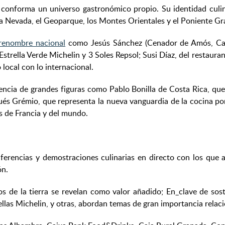
 conforma un universo gastronómico propio. Su identidad culina
ierra Nevada, el Geoparque, los Montes Orientales y el Poniente G
renombre nacional
como Jesús Sánchez (Cenador de Amós, Can
Estrella Verde Michelin y 3 Soles Repsol; Susi Díaz, del restaura
 local con lo internacional.
sencia de grandes figuras como Pablo Bonilla de Costa Rica, que
ugués Grémio, que representa la nueva vanguardia de la cocina p
s de Francia y del mundo.
rencias y demostraciones culinarias en directo con los que a
ón.
s de la tierra se revelan como valor añadido; En_clave de sos
rellas Michelin, y otras, abordan temas de gran importancia relaci