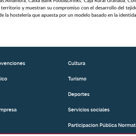
ezas Alhambra, Caixa Bank Food&Drinks, Caja Rural Granada, Co
l territorio y muestran su compromiso con el desarrollo del tej
 de la hostelería que apuesta por un modelo basado en la identid
bvenciones
Cultura
ico
Turismo
Deportes
empresa
Servicios sociales
Participacion Pública Normat