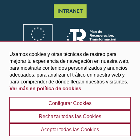
INTRANET
Usamos cookies y otras técnicas de rastreo para
mejorar tu experiencia de navegación en nuestra web,
para mostrarte contenidos personalizados y anuncios
adecuados, para analizar el tráfico en nuestra web y
para comprender de dónde llegan nuestros visitantes.
Ver más en política de cookies
©2025 Diputación de Granada
Configurar Cookies
Aviso legal y Política de privacidad
|
Política de cookies
|
Protección de datos
|
Accesibilidad
|
Búsqueda
|
Rechazar todas las Cookies
Mapa web
Aceptar todas las Cookies