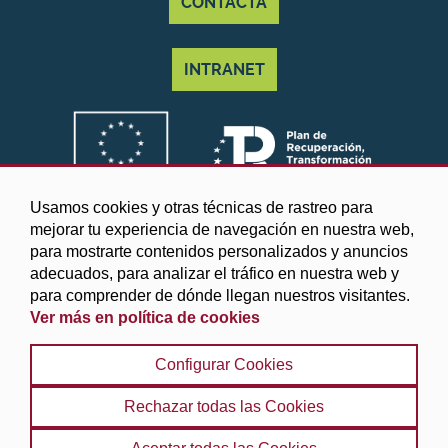
CONTACTA
INTRANET
Usamos cookies y otras técnicas de rastreo para
mejorar tu experiencia de navegación en nuestra web,
para mostrarte contenidos personalizados y anuncios
adecuados, para analizar el tráfico en nuestra web y
para comprender de dónde llegan nuestros visitantes.
Ver más en política de cookies
©2025 Diputación de Granada
Configurar Cookies
Aviso legal y Política de privacidad
|
Política de cookies
|
Protección de datos
|
Accesibilidad
|
Búsqueda
|
Rechazar todas las Cookies
Mapa web