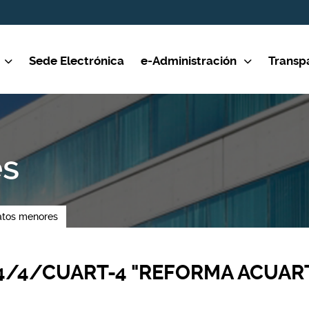
Sede Electrónica
e-Administración
Transp
es
atos menores
/4/CUART-4 "REFORMA ACUART