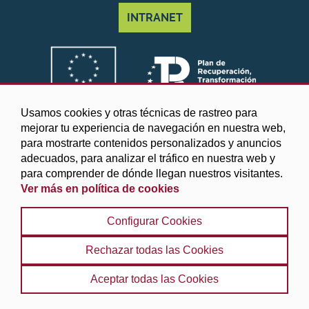
INTRANET
Usamos cookies y otras técnicas de rastreo para
mejorar tu experiencia de navegación en nuestra web,
para mostrarte contenidos personalizados y anuncios
adecuados, para analizar el tráfico en nuestra web y
para comprender de dónde llegan nuestros visitantes.
Ver más en política de cookies
©2025 Diputación de Granada
Configurar Cookies
Aviso legal y Política de privacidad
|
Política de cookies
|
Protección de datos
|
Accesibilidad
|
Búsqueda
|
Rechazar todas las Cookies
Mapa web
Aceptar todas las Cookies