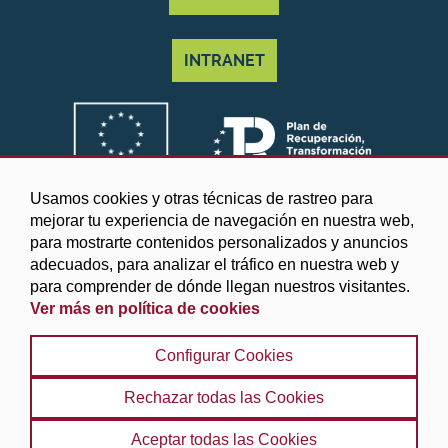
INTRANET
Usamos cookies y otras técnicas de rastreo para
mejorar tu experiencia de navegación en nuestra web,
para mostrarte contenidos personalizados y anuncios
adecuados, para analizar el tráfico en nuestra web y
para comprender de dónde llegan nuestros visitantes.
Ver más en política de cookies
©2025 Diputación de Granada
Configurar Cookies
Aviso legal y Política de privacidad
|
Política de cookies
|
Protección de datos
|
Accesibilidad
|
Búsqueda
|
Rechazar todas las Cookies
Mapa web
Aceptar todas las Cookies