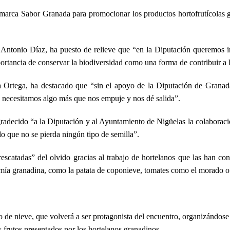
marca Sabor Granada para promocionar los productos hortofrutícolas g
ntonio Díaz, ha puesto de relieve que “en la Diputación queremos imp
portancia de conservar la biodiversidad como una forma de contribuir a l
na Ortega, ha destacado que “sin el apoyo de la Diputación de Gran
 y necesitamos algo más que nos empuje y nos dé salida”.
radecido “a la Diputación y al Ayuntamiento de Nigüelas la colaboraci
o que no se pierda ningún tipo de semilla”.
“rescatadas” del olvido gracias al trabajo de hortelanos que las han co
mía granadina, como la patata de coponieve, tomates como el morado o 
o de nieve, que volverá a ser protagonista del encuentro, organizándose
s frutos presentados por los hortelanos granadinos.