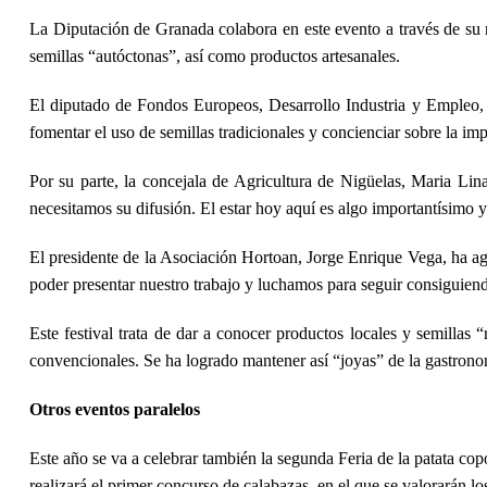
La Diputación de Granada colabora en este evento a través de su 
semillas “autóctonas”, así como productos artesanales.
El diputado de Fondos Europeos, Desarrollo Industria y Empleo, A
fomentar el uso de semillas tradicionales y concienciar sobre la im
Por su parte,
la concejala de Agricultura de Nigüelas, Maria Li
necesitamos su difusión. El estar hoy aquí es algo importantísimo
El presidente de la Asociación Hortoan, Jorge Enrique Vega, ha ag
poder presentar nuestro trabajo y luchamos para seguir consiguiend
Este festival trata de dar a conocer productos locales y semillas 
convencionales. Se ha logrado mantener así “joyas” de la gastrono
Otros eventos paralelos
Este año se va a celebrar también la segunda Feria de la patata cop
realizará el primer concurso de calabazas, en el que se valorarán lo