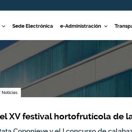
Sede Electrónica
e-Administración
Transp
Noticias
l XV festival hortofrutícola de 
patata Coponieve y el I concurso de calaba