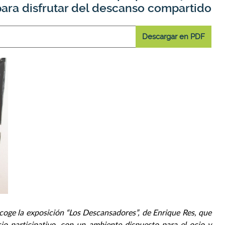
 para disfrutar del descanso compartido
Descargar en PDF
coge la exposición “Los Descansadores”, de Enrique Res, que
io participativo, con un ambiente dispuesto para el ocio y