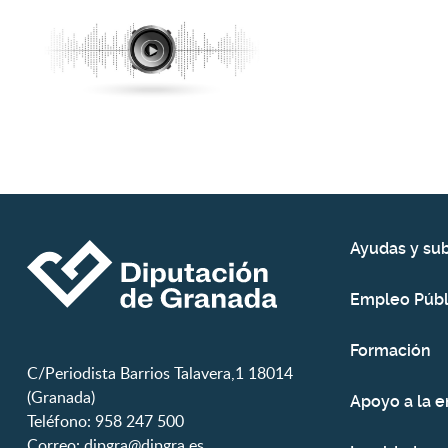
Ayudas y su
Empleo Públ
Formación
C/Periodista Barrios Talavera,1 18014
(Granada)
Apoyo a la 
Teléfono: 958 247 500
Correo:
dipgra@dipgra.es