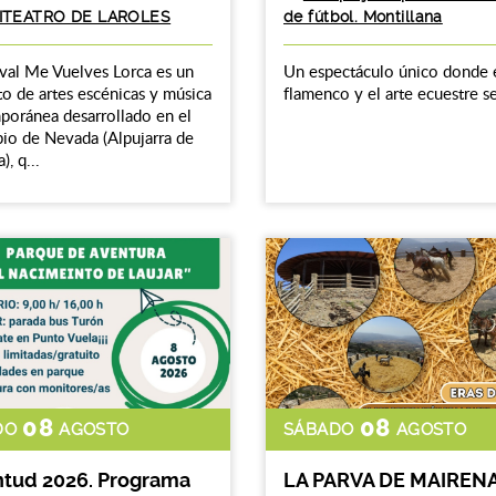
ITEATRO DE LAROLES
de fútbol. Montillana
ival Me Vuelves Lorca es un
Un espectáculo único donde 
o de artes escénicas y música
flamenco y el arte ecuestre s
oránea desarrollado en el
io de Nevada (Alpujarra de
, q...
08
08
DO
AGOSTO
SÁBADO
AGOSTO
tud 2026. Programa
LA PARVA DE MAIRENA