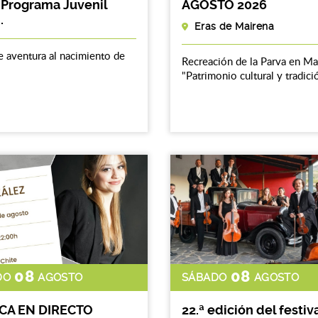
 Programa Juvenil
AGOSTO 2026
.
Eras de Mairena
e aventura al nacimiento de
Recreación de la Parva en Ma
"Patrimonio cultural y tradici
08
08
DO
AGOSTO
SÁBADO
AGOSTO
CA EN DIRECTO
22.ª edición del festiv