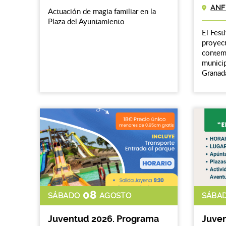
ANF
Actuación de magia familiar en la
Plaza del Ayuntamiento
El Fest
proyect
contemp
municip
Granada)
08
SÁBADO
AGOSTO
SÁBA
Juventud 2026. Programa
Juven