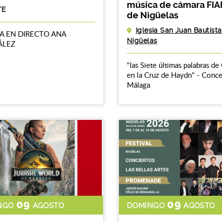
música de cámara FI
TE
de Nigüelas
Iglesia San Juan Bautist
A EN DIRECTO ANA
Nigüelas
ÁLEZ
"las Siete últimas palabras de 
en la Cruz de Haydn" - Conce
Málaga
09
09
NGO
AGOSTO
DOMINGO
AGOSTO