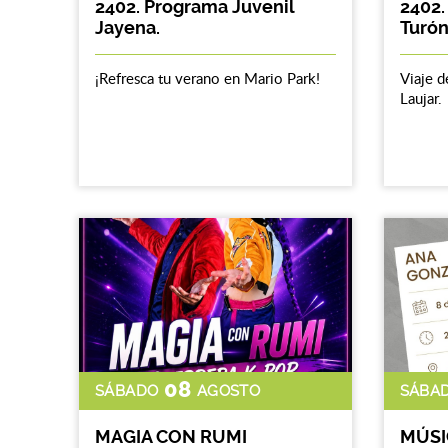
2402. Programa Juvenil
2402.
Jayena.
Turón
¡Refresca tu verano en Mario Park!
Viaje d
Laujar.
08
SÁBADO
AGOSTO
SÁBA
MAGIA CON RUMI
MÚSI