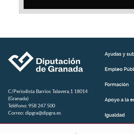
Ayudas y su
Empleo Públ
Formación
C/Periodista Barrios Talavera,1 18014
(Granada)
Apoyo a la 
Teléfono: 958 247 500
Correo:
dipgra@dipgra.es
Igualdad
Juventud