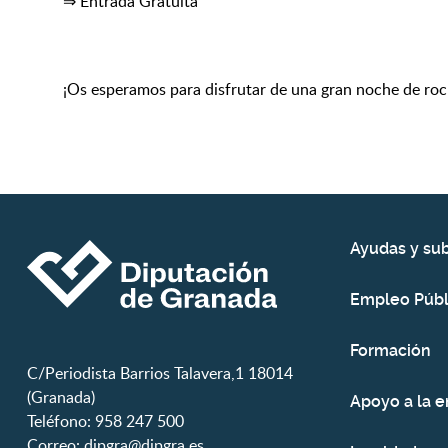
⇒ Entrada Gratuita
¡Os esperamos para disfrutar de una gran noche de roc
Ayudas y su
Empleo Públ
Formación
C/Periodista Barrios Talavera,1 18014
(Granada)
Apoyo a la 
Teléfono: 958 247 500
Correo:
dipgra@dipgra.es