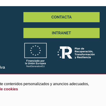
CONTACTA
INTRANET
iva
arte contenidos personalizados y anuncios adecuados,
de cookies
ies
|
Protección de datos
|
Accesibilidad
|
Búsqueda
|
Mapa web