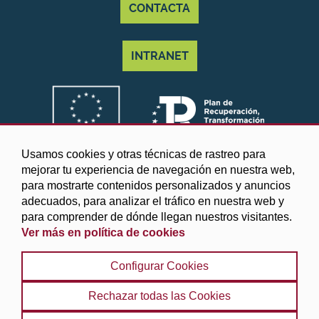
CONTACTA
INTRANET
Usamos cookies y otras técnicas de rastreo para
mejorar tu experiencia de navegación en nuestra web,
para mostrarte contenidos personalizados y anuncios
adecuados, para analizar el tráfico en nuestra web y
para comprender de dónde llegan nuestros visitantes.
Ver más en política de cookies
©2025 Diputación de Granada
Configurar Cookies
Aviso legal y Política de privacidad
|
Política de cookies
|
Protección de datos
|
Accesibilidad
|
Búsqueda
|
Rechazar todas las Cookies
Mapa web