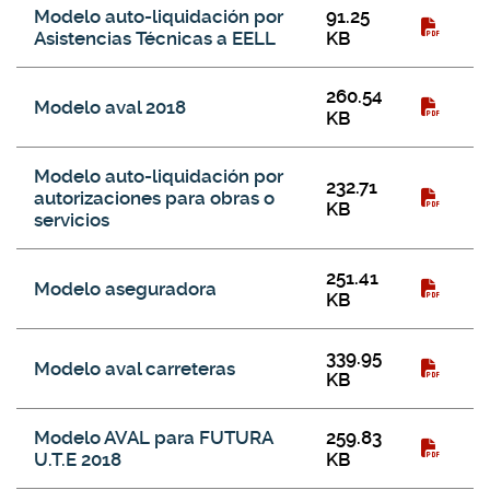
Galería de descargas
Modelo auto-liquidación por
91.25
Asistencias Técnicas a EELL
KB
260.54
Modelo aval 2018
KB
Modelo auto-liquidación por
232.71
autorizaciones para obras o
KB
servicios
251.41
Modelo aseguradora
KB
339.95
Modelo aval carreteras
KB
Modelo AVAL para FUTURA
259.83
U.T.E 2018
KB