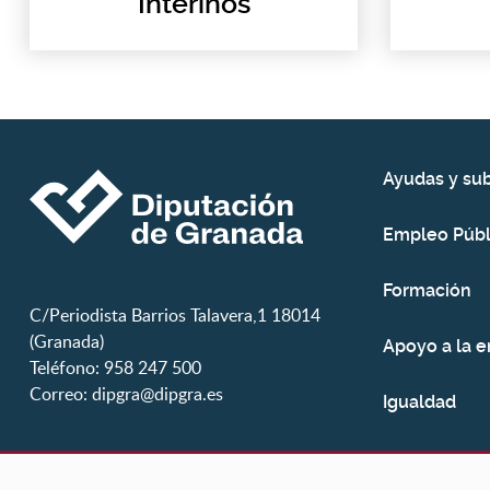
Interinos
Ayudas y su
Empleo Públ
Formación
C/Periodista Barrios Talavera,1 18014
(Granada)
Apoyo a la 
Teléfono: 958 247 500
Correo:
dipgra@dipgra.es
Igualdad
Juventud