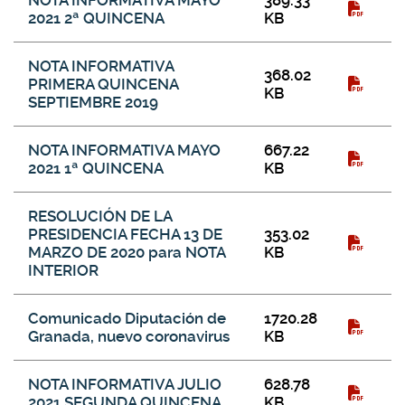
NOTA INFORMATIVA MAYO
389.33
2021 2ª QUINCENA
KB
NOTA INFORMATIVA
368.02
PRIMERA QUINCENA
KB
SEPTIEMBRE 2019
NOTA INFORMATIVA MAYO
667.22
2021 1ª QUINCENA
KB
RESOLUCIÓN DE LA
PRESIDENCIA FECHA 13 DE
353.02
MARZO DE 2020 para NOTA
KB
INTERIOR
Comunicado Diputación de
1720.28
Granada, nuevo coronavirus
KB
NOTA INFORMATIVA JULIO
628.78
2021 SEGUNDA QUINCENA
KB