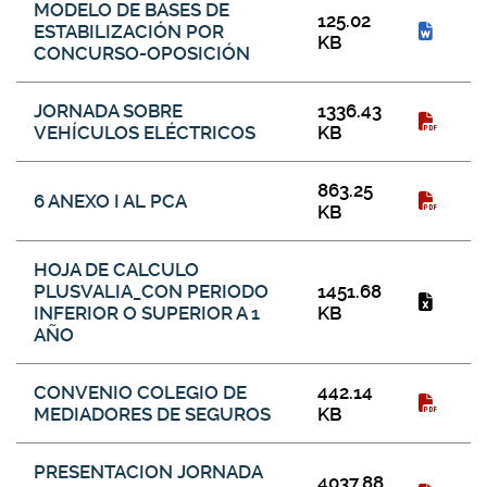
MODELO DE BASES DE
125.02
ESTABILIZACIÓN POR
KB
CONCURSO-OPOSICIÓN
JORNADA SOBRE
1336.43
VEHÍCULOS ELÉCTRICOS
KB
863.25
6 ANEXO I AL PCA
KB
HOJA DE CALCULO
PLUSVALIA_CON PERIODO
1451.68
INFERIOR O SUPERIOR A 1
KB
AÑO
CONVENIO COLEGIO DE
442.14
MEDIADORES DE SEGUROS
KB
PRESENTACION JORNADA
4037.88