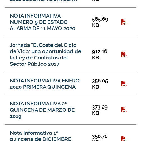
NOTA INFORMATIVA
565.69
NUMERO 9 DE ESTADO
KB
ALARMA DE 11 MAYO 2020
Jornada "El Coste del Ciclo
de Vida: una oportunidad de
912.16
la Ley de Contratos del
KB
Sector Público 2017
NOTA INFORMATIVA ENERO
356.05
2020 PRIMERA QUINCENA
KB
NOTA INFORMATIVA 2ª
373.29
QUINCENA DE MARZO DE
KB
2019
Nota Informativa 1ª
350.71
quincena de DICIEMBRE