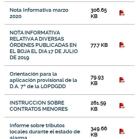
Nota Informativa marzo
306.65
2020
KB
NOTA INFORMATIVA
RELATIVA A DIVERSAS
ÓRDENES PUBLICADAS EN
77.7 KB
EL BOJA EL DIA 17 DE JULIO
DE 2019
Orientación para la
79.93
aplicación provisional de la
KB
D.A. 7ª de la LOPDGDD
INSTRUCCION SOBRE
261.59
CONTRATOS MENORES
KB
Informe sobre tributos
349.66
locales durante el estado de
KB
alarma