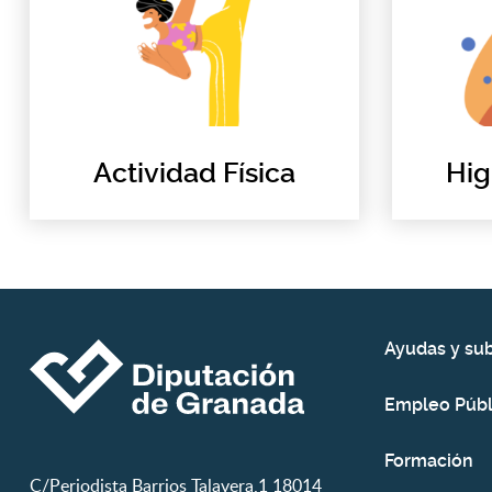
Actividad Física
Hig
Ayudas y su
Empleo Públ
Formación
C/Periodista Barrios Talavera,1 18014