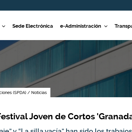
Sede Electrónica
e-Administración
Transp
ciones (SPDA)
Noticias
estival Joven de Cortos 'Granada
aje” y “La silla vacía” han sido los traba