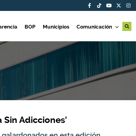
arencia
BOP
Municipios
Comunicación
 Sin Adicciones'
jos galardonados en esta edición