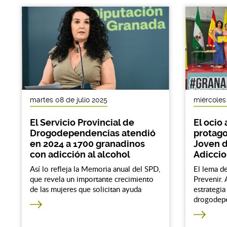
martes 08 de julio 2025
miércoles 
El Servicio Provincial de
El ocio 
Drogodependencias atendió
protagon
en 2024 a 1700 granadinos
Joven d
con adicción al alcohol
Adiccio
Así lo refleja la Memoria anual del SPD,
El lema de
que revela un importante crecimiento
Prevenir. 
de las mujeres que solicitan ayuda
estrategia
drogodepe