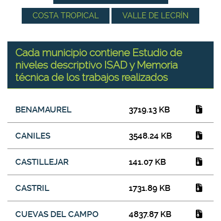
COSTA TROPICAL
VALLE DE LECRÍN
Cada municipio contiene Estudio de
niveles descriptivo ISAD y Memoria
técnica de los trabajos realizados
Cada municipio contiene Estudio de niveles descriptivo
Título del fichero
Tamaño
Tipo
BENAMAUREL
3719.13 KB
ISAD y Memoria técnica de los trabajos realizados
CANILES
3548.24 KB
CASTILLEJAR
141.07 KB
CASTRIL
1731.89 KB
CUEVAS DEL CAMPO
4837.87 KB