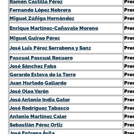
Ramón Castilla Pérez
Pre
Fernando López Nebrera
Pre
Miguel Zúñiga Hernández
Pre
Enrique Martínez-Cañavate Moreno
Pre
Miguel Guirao Pérez
Pre
José Luis Pérez Serrabona y Sanz
Pre
Pascual Pascual Recuero
Pre
José Sánchez Faba
Pre
Gerardo Esteva de la Torre
Pre
Juan Hurtado Gallardo
Pre
José Olea Varón
Pre
José Antonio India Gator
Pre
José Rodríguez Tabasco
Pre
Antonio Martínez Caler
Pre
Sebastián Pérez Ortiz
Pre
José Entrena Ávila
Pre