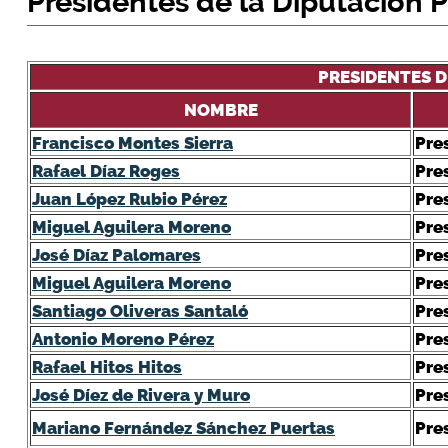
Presidentes de la Diputación P
PRESIDENTES D
NOMBRE
Francisco Montes Sierra
Pre
Rafael Díaz Roges
Pre
Juan López Rubio Pérez
Pre
Miguel Aguilera Moreno
Pre
José Díaz Palomares
Pre
Miguel Aguilera Moreno
Pre
Santiago Oliveras Santaló
Pre
Antonio Moreno Pérez
Pre
Rafael Hitos Hitos
Pre
José Díez de Rivera y Muro
Pre
Mariano Fernández Sánchez Puertas
Pre