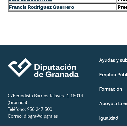
Francis Rodríguez Guerrero
Pre
Ayudas y su
Empleo Públ
Formación
C/Periodista Barrios Talavera,1 18014
(Granada)
Apoyo a la 
Teléfono: 958 247 500
Correo:
dipgra@dipgra.es
Igualdad