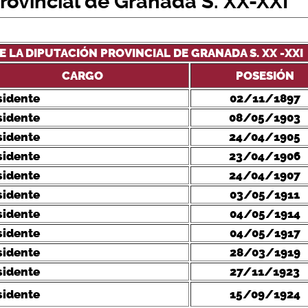
rovincial de Granada S. XX-XXI
E LA DIPUTACIÓN PROVINCIAL DE GRANADA S. XX -XXI
CARGO
POSESIÓN
sidente
02/11/1897
sidente
08/05/1903
sidente
24/04/1905
sidente
23/04/1906
sidente
24/04/1907
sidente
03/05/1911
sidente
04/05/1914
sidente
04/05/1917
sidente
28/03/1919
sidente
27/11/1923
sidente
15/09/1924