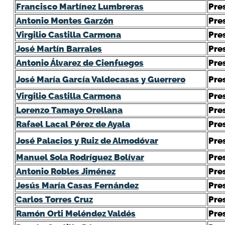
Francisco Martínez Lumbreras
Pre
Antonio Montes Garzón
Pre
Virgilio Castilla Carmona
Pre
José Martín Barrales
Pre
Antonio Álvarez de Cienfuegos
Pre
José María García Valdecasas y Guerrero
Pre
Virgilio Castilla Carmona
Pre
Lorenzo Tamayo Orellana
Pre
Rafael Lacal Pérez de Ayala
Pre
José Palacios y Ruiz de Almodóvar
Pre
Manuel Sola Rodríguez Bolívar
Pre
Antonio Robles Jiménez
Pre
Jesús María Casas Fernández
Pre
Carlos Torres Cruz
Pre
Ramón Orti Meléndez Valdés
Pre