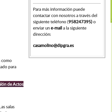
Nue
Para más información puede
contactar con nosotros a través del
siguiente teléfono (
958247395)
o
enviar un
e-mail
a la siguiente
dirección:
casamolino@dipgra.es
sa como
tado para
alón de Actos
as salas