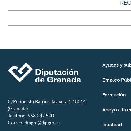
REG
Ayudas y su
Empleo Públ
Formación
C/Periodista Barrios Talavera,1 18014
(Granada)
Apoyo a la 
Teléfono: 958 247 500
Correo:
dipgra@dipgra.es
Igualdad