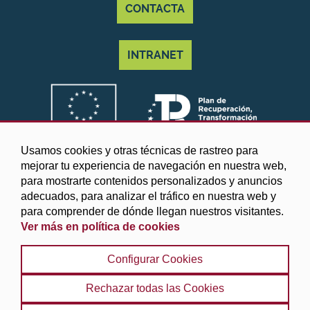
CONTACTA
INTRANET
Usamos cookies y otras técnicas de rastreo para
mejorar tu experiencia de navegación en nuestra web,
para mostrarte contenidos personalizados y anuncios
adecuados, para analizar el tráfico en nuestra web y
para comprender de dónde llegan nuestros visitantes.
Ver más en política de cookies
©2025 Diputación de Granada
Configurar Cookies
Aviso legal y Política de privacidad
|
Política de cookies
|
Protección de datos
|
Accesibilidad
|
Búsqueda
|
Rechazar todas las Cookies
Mapa web