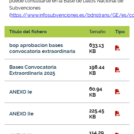
puede consultarse en la Base de Datos
Nacional de
Subvenciones
(
https://www.infosubvenciones.es/bdnstrans/GE/es/c
Título del fichero
Tamaño
Tipo
Ficheros necesarios para la convocatoria extraordinaria de
bop aprobacion bases
633.13
subvenciones destinadas a instalaciones deportivas 2025
convocatoria extraordinaria
KB
Bases Convocatoria
198.44
Extraordinaria 2025
KB
60.94
ANEXO Ie
KB
225.45
ANEXO IIe
KB
114.29