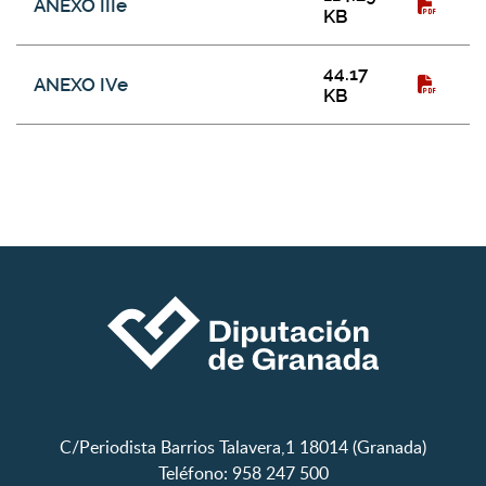
ANEXO IIIe
KB
44.17
ANEXO IVe
KB
C/Periodista Barrios Talavera,1 18014 (Granada)
Teléfono: 958 247 500