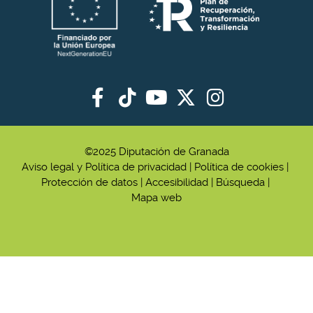
©2025 Diputación de Granada
Aviso legal y Política de privacidad
|
Política de cookies
|
Protección de datos
|
Accesibilidad
|
Búsqueda
|
Mapa web