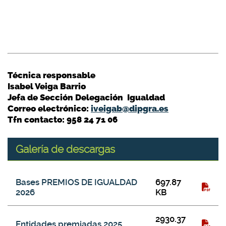
Técnica responsable
Isabel Veiga Barrio
Jefa de Sección Delegación Igualdad
Correo electrónico:
iveigab@dipgra.es
Tfn contacto: 958 24 71 06
Galería de descargas
Galería de descargas
Título del fichero
Tamaño
Tipo
Bases PREMIOS DE IGUALDAD
697.87
2026
KB
2930.37
Entidades premiadas 2025