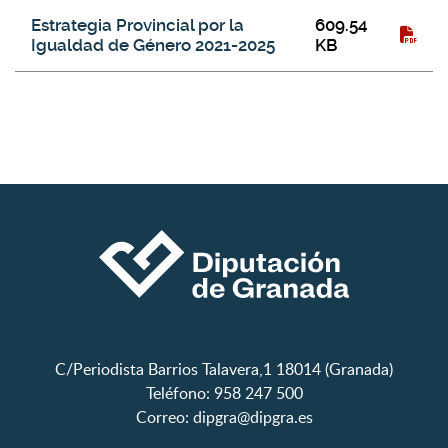
Galería de descargas
Título del fichero
Tamaño
Tipo
Estrategia Provincial por la
609.54
Igualdad de Género 2021-2025
KB
C/Periodista Barrios Talavera,1 18014 (Granada)
Teléfono: 958 247 500
Correo:
dipgra@dipgra.es